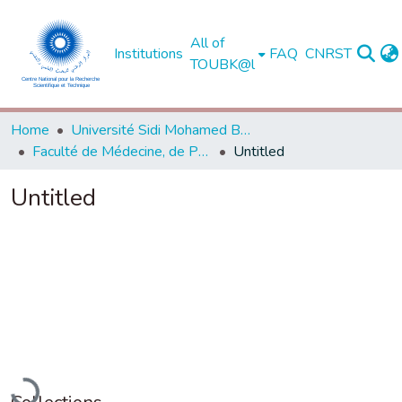
All of
Institutions
FAQ
CNRST
TOUBK@l
Home
Université Sidi Mohamed Ben Abdellah de Fès
Faculté de Médecine, de Pharmacie et de Médecine Dentaire - Fès
Untitled
Untitled
oading...