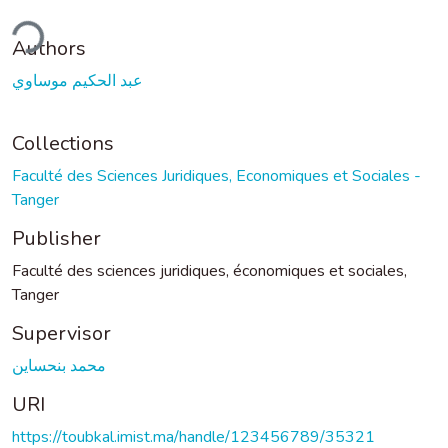
ding...
Authors
عبد الحكيم موساوي
Collections
Faculté des Sciences Juridiques, Economiques et Sociales -
Tanger
Publisher
Faculté des sciences juridiques, économiques et sociales,
Tanger
Supervisor
محمد بنحساين
URI
https://toubkal.imist.ma/handle/123456789/35321