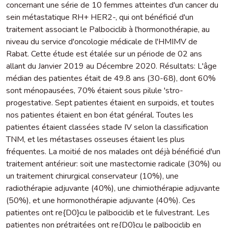
concernant une série de 10 femmes atteintes d'un cancer du
sein métastatique RH+ HER2-, qui ont bénéficié d'un
traitement associant le Palbociclib à l'hormonothérapie, au
niveau du service d'oncologie médicale de l'HMIMV de
Rabat. Cette étude est étalée sur un période de 02 ans
allant du Janvier 2019 au Décembre 2020. Résultats: L'âge
médian des patientes était de 49.8 ans (30-68), dont 60%
sont ménopausées, 70% étaient sous pilule 'stro-
progestative. Sept patientes étaient en surpoids, et toutes
nos patientes étaient en bon état général. Toutes les
patientes étaient classées stade IV selon la classification
TNM, et les métastases osseuses étaient les plus
fréquentes. La moitié de nos malades ont déjà bénéficié d'un
traitement antérieur: soit une mastectomie radicale (30%) ou
un traitement chirurgical conservateur (10%), une
radiothérapie adjuvante (40%), une chimiothérapie adjuvante
(50%), et une hormonothérapie adjuvante (40%). Ces
patientes ont re{D0}cu le palbociclib et le fulvestrant. Les
patientes non prétraitées ont re{D0}cu le palbociclib en