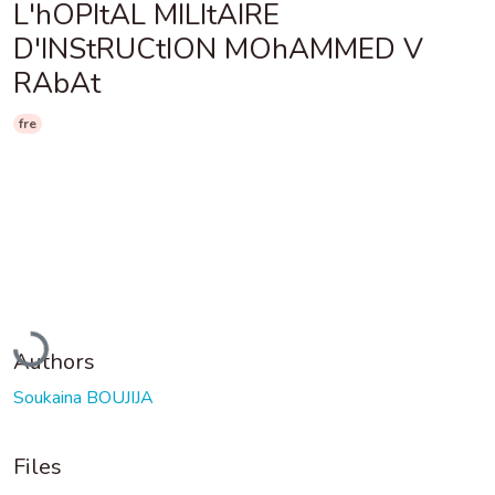
L'hOPItAL MILItAIRE
D'INStRUCtION MOhAMMED V
RAbAt
fre
Loading...
Authors
Soukaina BOUJIJA
Files