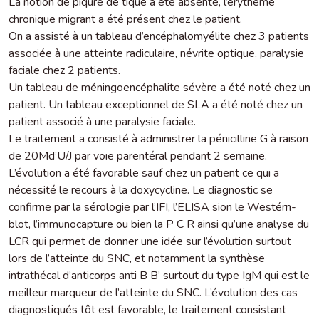
La notion de piqûre de tique a été absente, l’érythème
chronique migrant a été présent chez le patient.
On a assisté à un tableau d’encéphalomyélite chez 3 patients
associée à une atteinte radiculaire, névrite optique, paralysie
faciale chez 2 patients.
Un tableau de méningoencéphalite sévère a été noté chez un
patient. Un tableau exceptionnel de SLA a été noté chez un
patient associé à une paralysie faciale.
Le traitement a consisté à administrer la pénicilline G à raison
de 20Md’U/J par voie parentéral pendant 2 semaine.
L’évolution a été favorable sauf chez un patient ce qui a
nécessité le recours à la doxycycline. Le diagnostic se
confirme par la sérologie par l’IFI, l’ELISA sion le Westérn-
blot, l’immunocapture ou bien la P C R ainsi qu’une analyse du
LCR qui permet de donner une idée sur l’évolution surtout
lors de l’atteinte du SNC, et notamment la synthèse
intrathécal d’anticorps anti B B’ surtout du type IgM qui est le
meilleur marqueur de l’atteinte du SNC. L’évolution des cas
diagnostiqués tôt est favorable, le traitement consistant