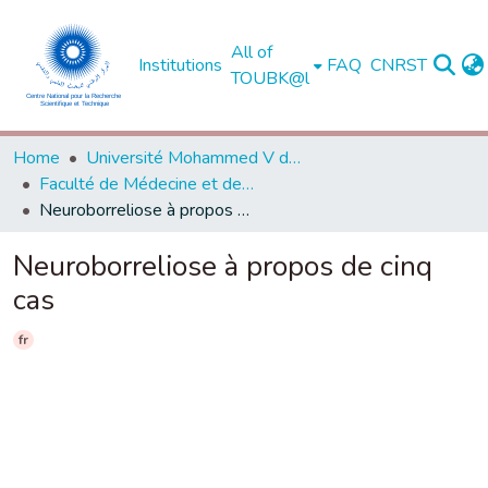
All of
Institutions
FAQ
CNRST
TOUBK@l
Home
Université Mohammed V de Rabat
Faculté de Médecine et de Pharmacie - Rabat
Neuroborreliose à propos de cinq cas
Neuroborreliose à propos de cinq
cas
fr