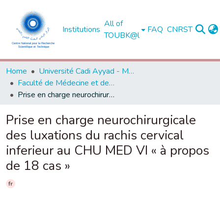
All of
Institutions
FAQ
CNRST
TOUBK@l
Home
Université Cadi Ayyad - Marrakech
Faculté de Médecine et de Pharmacie - Marrakech
Prise en charge neurochirurgicale des luxations du rachis cervical inferieur au CHU MED VI « à propos de 18 cas »
Prise en charge neurochirurgicale
des luxations du rachis cervical
inferieur au CHU MED VI « à propos
de 18 cas »
fr