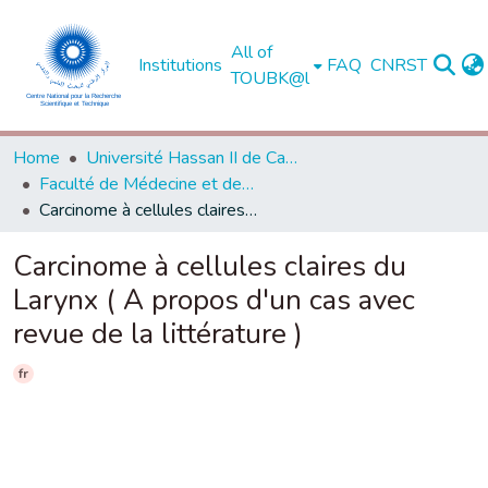
All of
Institutions
FAQ
CNRST
TOUBK@l
Home
Université Hassan II de Casablanca
Faculté de Médecine et de Pharmacie - Casablanca
Carcinome à cellules claires du Larynx ( A propos d'un cas avec revue de la littérature )
Carcinome à cellules claires du
Larynx ( A propos d'un cas avec
revue de la littérature )
fr