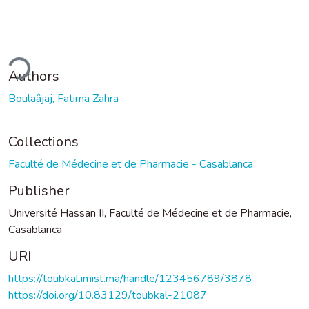
ding...
Authors
Boulaâjaj, Fatima Zahra
Collections
Faculté de Médecine et de Pharmacie - Casablanca
Publisher
Université Hassan II, Faculté de Médecine et de Pharmacie,
Casablanca
URI
https://toubkal.imist.ma/handle/123456789/3878
https://doi.org/10.83129/toubkal-21087