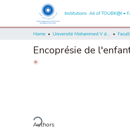
Institutions
All of TOUBK@l
F
Home
Université Mohammed V de Rabat
Encoprésie de l'enfan
fr
Loading...
Authors