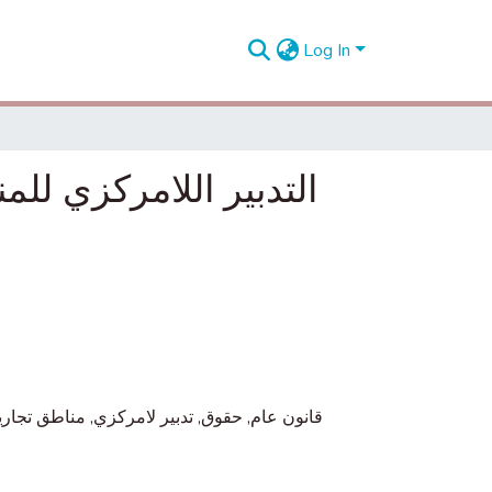
Log In
التدبير اللامركزي للم
مناطق تجاري
,
تدبير لامركزي
,
حقوق
,
قانون عام