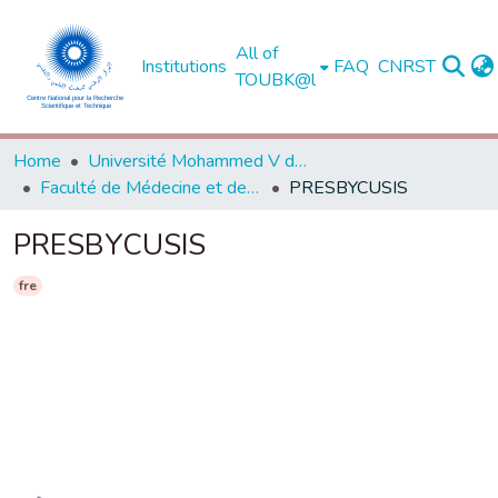
All of
Institutions
FAQ
CNRST
TOUBK@l
Home
Université Mohammed V de Rabat
Faculté de Médecine et de Pharmacie - Rabat
PRESBYCUSIS
PRESBYCUSIS
fre
Loading...