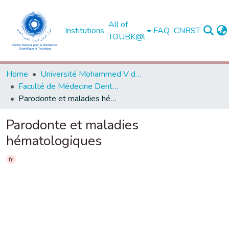
All of
Institutions
FAQ
CNRST
TOUBK@l
Home
Université Mohammed V de Rabat
Faculté de Médecine Dentaire - Rabat
Parodonte et maladies hématologiques
Parodonte et maladies
hématologiques
fr