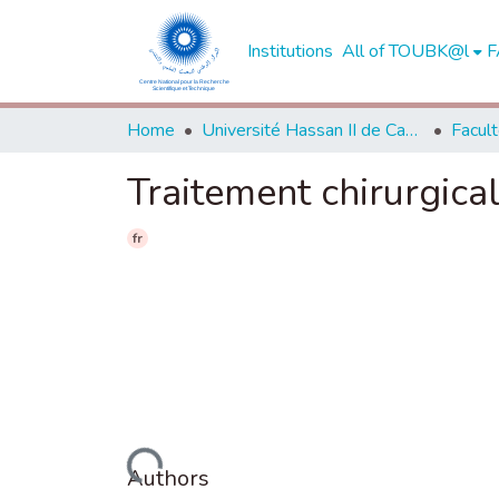
Institutions
All of TOUBK@l
F
Home
Université Hassan II de Casablanca
Traitement chirurgica
fr
Loading...
Authors