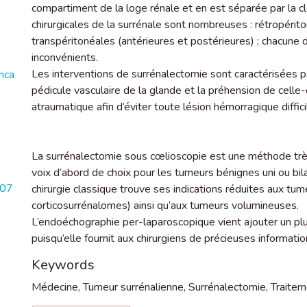
compartiment de la loge rénale et en est séparée par la cl
chirurgicales de la surrénale sont nombreuses : rétropérito
transpéritonéales (antérieures et postérieures) ; chacune 
inconvénients.
Les interventions de surrénalectomie sont caractérisées pa
nca
pédicule vasculaire de la glande et la préhension de celle-ci
atraumatique afin d’éviter toute lésion hémorragique diffici
La surrénalectomie sous cœlioscopie est une méthode très 
voix d’abord de choix pour les tumeurs bénignes uni ou bil
607
chirurgie classique trouve ses indications réduites aux tum
corticosurrénalomes) ainsi qu’aux tumeurs volumineuses.
L’endoéchographie per-laparoscopique vient ajouter un pl
puisqu’elle fournit aux chirurgiens de précieuses informati
Keywords
Médecine
,
Tumeur surrénalienne
,
Surrénalectomie
,
Traitem