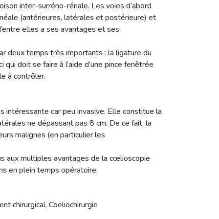
oison inter-surréno-rénale. Les voies d’abord
néale (antérieures, latérales et postérieure) et
d’entre elles a ses avantages et ses
r deux temps très importants : la ligature du
 qui doit se faire à l’aide d’une pince fenêtrée
le à contrôler.
intéressante car peu invasive. Elle constitue la
atérales ne dépassant pas 8 cm. De ce fait, la
eurs malignes (en particulier les
us aux multiples avantages de la cœlioscopie
ons en plein temps opératoire.
ent chirurgical
,
Coeliochirurgie