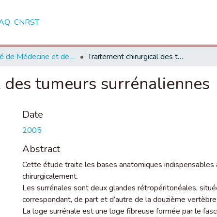
AQ
CNRST
Faculté de Médecine et de Pharmacie - Casablanca
Traitement chirurgical des tumeurs surrénaliennes
l des tumeurs surrénaliennes
Date
2005
Abstract
Cette étude traite les bases anatomiques indispensables à
chirurgicalement.
Les surrénales sont deux glandes rétropéritonéales, situées
correspondant, de part et d’autre de la douzième vertèbre
La loge surrénale est une loge fibreuse formée par le fasc