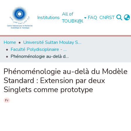
All of
Institutions
FAQ
CNRST
TOUBK@l
Home
Université Sultan Moulay Slimane - Béni Mellal
Faculté Polydisciplinaire - Béni Mellal
Phénoménologie au-delà du Modèle Standard : Extension par deux Singlets comme prototype
Phénoménologie au-delà du Modèle
Standard : Extension par deux
Singlets comme prototype
Fr