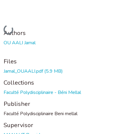
Loading...
Authors
OU AALI Jamal
Files
Jamal_OUAALI.pdf
(5.9 MB)
Collections
Faculté Polydisciplinaire - Béni Mellal
Publisher
Faculté Polydisciplinaire Beni mellal
Supervisor