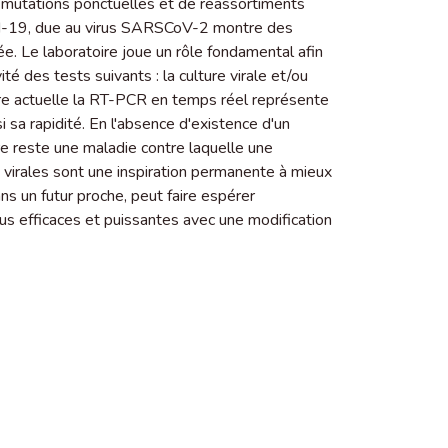
 mutations ponctuelles et de réassortiments
vid-19, due au virus SARSCoV-2 montre des
ptée. Le laboratoire joue un rôle fondamental afin
té des tests suivants : la culture virale et/ou
ure actuelle la RT-PCR en temps réel représente
ssi sa rapidité. En l'absence d'existence d'un
̀re reste une maladie contre laquelle une
ns virales sont une inspiration permanente à mieux
ns un futur proche, peut faire espérer
lus efficaces et puissantes avec une modification