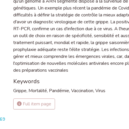
qu'un génome à ARN segmenté disposé à la survenue de
génétiques. Un exemple plus récent la pandémie de Co
difficultés à définir la stratégie de contrôle la mieux ada
d'avoir un diagnostic virologique de cette grippe. La positivi
RT-PCR, confirme un cas d'infection due à ce virus. A l'he
un outil de choix en raison de spécificité, sensibilité et au
traitement puissant, mondial et rapide, la grippe saisonnie
prophylaxie adéquate reste l'élite stratégie. Les infectio
gérer et mieux comprendre les émergences virales, car, da
l'optimisation de nouvelles molécules antivirales encore p
des préparations vaccinales
Keywords
Grippe
,
Mortalité
,
Pandémie
,
Vaccination
,
Virus
Full item page
969