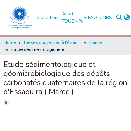
All of
Institutions
FAQ
CNRST
TOUBK@l
Home
Thèses soutenues à l'étranger
France
Etude sédimentologique et géomicrobiologique des dépôts carbonatés quaternaires de la région d'Essaouira ( Maroc )
Etude sédimentologique et
géomicrobiologique des dépôts
carbonatés quaternaires de la région
d'Essaouira ( Maroc )
fr