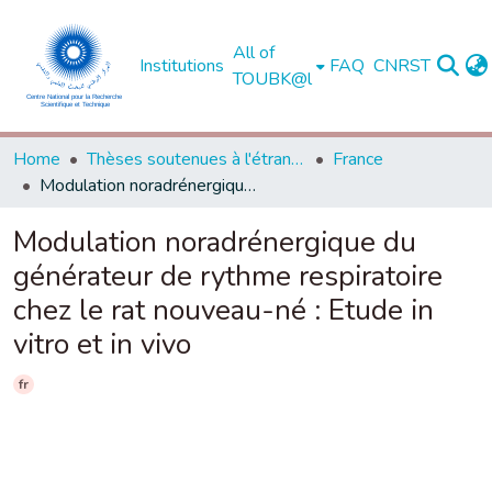
All of
Institutions
FAQ
CNRST
TOUBK@l
Home
Thèses soutenues à l'étranger
France
Modulation noradrénergique du générateur de rythme respiratoire chez le rat nouveau-né : Etude in vitro et in vivo
Modulation noradrénergique du
générateur de rythme respiratoire
chez le rat nouveau-né : Etude in
vitro et in vivo
fr