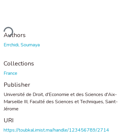
ding...
Authors
Errchidi, Soumaya
Collections
France
Publisher
Université de Droit, d'Economie et des Sciences d'Aix-
Marseille III, Faculté des Sciences et Techniques, Saint-
Jérome
URI
https://toubkal.imist.ma/handle/123456789/2714