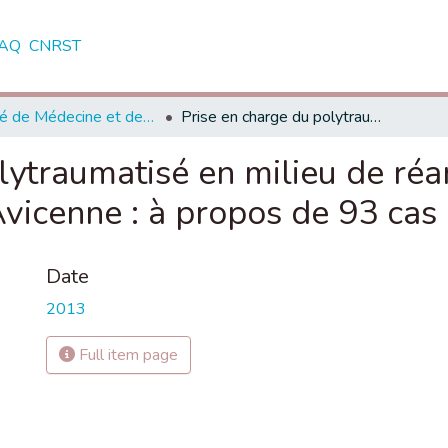
AQ
CNRST
Faculté de Médecine et de Pharmacie - Marrakech
Prise en charge du polytraumatisé en milieu de réanimation chirurgicale de l’hôpital militaire Avicenne : à propos de 93 cas
lytraumatisé en milieu de réa
 Avicenne : à propos de 93 cas
Date
2013
Full item page