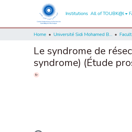
Institutions
All of TOUBK@l
F
Home
Université Sidi Mohamed Ben Abdellah de Fès
Le syndrome de résect
syndrome) (Étude pro
fr
Loading...