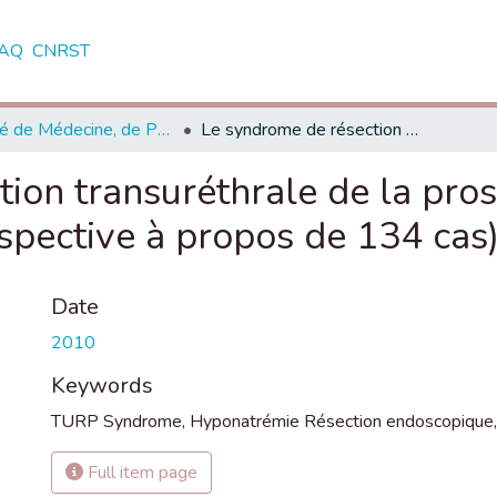
AQ
CNRST
Faculté de Médecine, de Pharmacie et de Médecine Dentaire - Fès
Le syndrome de résection transuréthrale de la prostate (TURP syndrome) (Étude prospective à propos de 134 cas)
ion transuréthrale de la pro
spective à propos de 134 cas
Date
2010
Keywords
TURP Syndrome
,
Hyponatrémie Résection endoscopique
Full item page