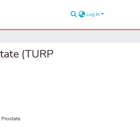
Log In
state (TURP
)
,
Prostate