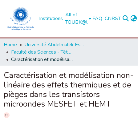
All of
Institutions
FAQ
CNRST
TOUBK@l
Home
Université Abdelmalek Essaadi - Tétouan
Faculté des Sciences - Tétouan
Caractérisation et modélisation non-linéaire des effets thermiques et de pièges dans les transistors microondes MESFET et HEMT
Caractérisation et modélisation non-
linéaire des effets thermiques et de
pièges dans les transistors
microondes MESFET et HEMT
fr