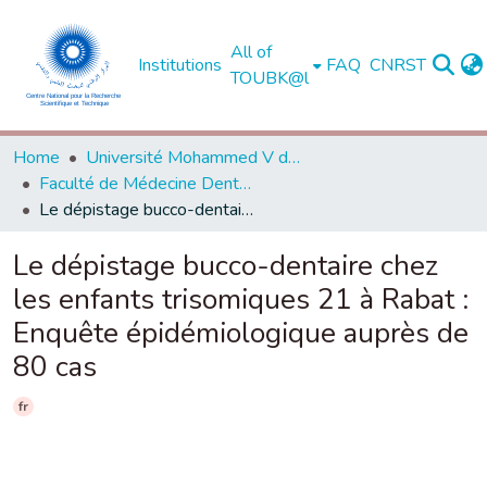
All of
Institutions
FAQ
CNRST
TOUBK@l
Home
Université Mohammed V de Rabat
Faculté de Médecine Dentaire - Rabat
Le dépistage bucco-dentaire chez les enfants trisomiques 21 à Rabat : Enquête épidémiologique auprès de 80 cas
Le dépistage bucco-dentaire chez
les enfants trisomiques 21 à Rabat :
Enquête épidémiologique auprès de
80 cas
fr