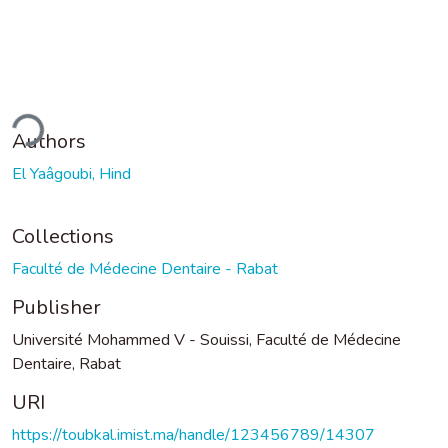
ding...
Authors
El Yaâgoubi, Hind
Collections
Faculté de Médecine Dentaire - Rabat
Publisher
Université Mohammed V - Souissi, Faculté de Médecine
Dentaire, Rabat
URI
https://toubkal.imist.ma/handle/123456789/14307