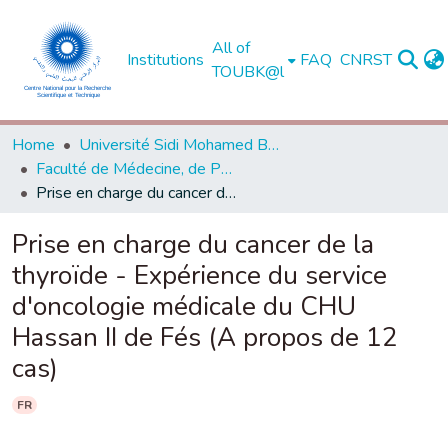
All of
Institutions
FAQ
CNRST
TOUBK@l
Home
Université Sidi Mohamed Ben Abdellah de Fès
Faculté de Médecine, de Pharmacie et de Médecine Dentaire - Fès
Prise en charge du cancer de la thyroïde - Expérience du service d'oncologie médicale du CHU Hassan II de Fés (A propos de 12 cas)
Prise en charge du cancer de la
thyroïde - Expérience du service
d'oncologie médicale du CHU
Hassan II de Fés (A propos de 12
cas)
FR