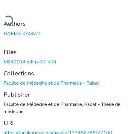
Loading...
Authors
HAMZA KASSIMI
Files
M642014.pdf
(4.27 MB)
Collections
Faculté de Médecine et de Pharmacie - Rabat
Publisher
Faculté de Médecine et de Pharmacie, Rabat - Thèse de
médecine
URI
https://toubkal.imist.ma/handle/123456789/27100