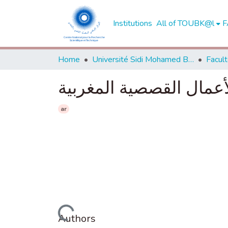
Institutions
All of TOUBK@l
F
Home
Université Sidi Mohamed Ben Abdellah de Fès
أعمال القصصية المغربية
ar
Loading...
Authors