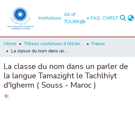
All of
Institutions
FAQ
CNRST
TOUBK@l
Home
Thèses soutenues à l'étranger
France
La classe du nom dans un parler de la langue Tamazight le Tachlhiyt d'Igherm ( Souss - Maroc )
La classe du nom dans un parler de
la langue Tamazight le Tachlhiyt
d'Igherm ( Souss - Maroc )
fr