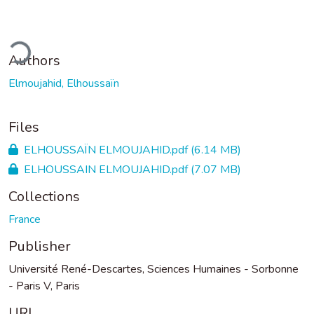
ding...
Authors
Elmoujahid, Elhoussaïn
Files
ELHOUSSAÏN ELMOUJAHID.pdf
(6.14 MB)
ELHOUSSAIN ELMOUJAHID.pdf
(7.07 MB)
Collections
France
Publisher
Université René-Descartes, Sciences Humaines - Sorbonne
- Paris V, Paris
URI