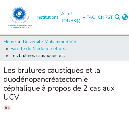
All of
Institutions
FAQ
CNRST
TOUBK@l
Home
Université Mohammed V de Rabat
Faculté de Médecine et de Pharmacie - Rabat
Les brulures caustiques et la duodénopancréatectomie céphalique à propos de 2 cas aux UCV
Les brulures caustiques et la
duodénopancréatectomie
céphalique à propos de 2 cas aux
UCV
fre