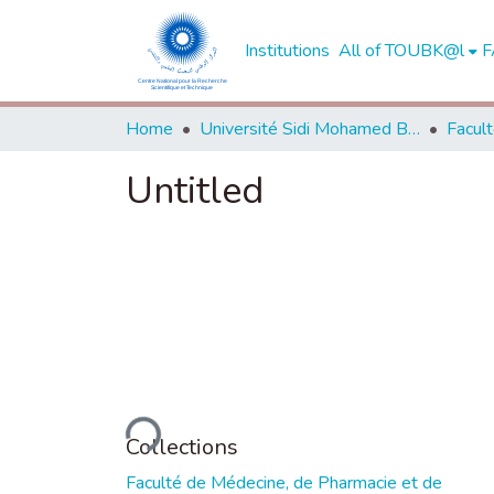
Institutions
All of TOUBK@l
F
Home
Université Sidi Mohamed Ben Abdellah de Fès
Untitled
Loading...
Collections
Faculté de Médecine, de Pharmacie et de