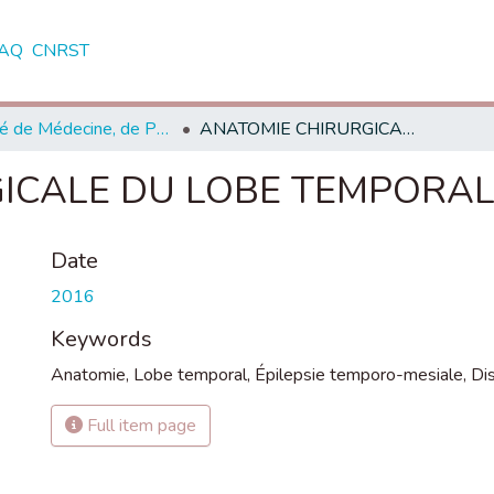
AQ
CNRST
Faculté de Médecine, de Pharmacie et de Médecine Dentaire - Fès
ANATOMIE CHIRURGICALE DU LOBE TEMPORAL
ICALE DU LOBE TEMPORA
Date
2016
Keywords
Anatomie
,
Lobe temporal
,
Épilepsie temporo-mesiale
,
Di
Full item page