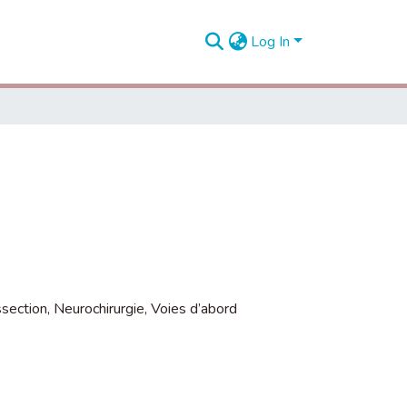
Log In
L
ssection
,
Neurochirurgie
,
Voies d’abord