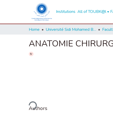
Institutions
All of TOUBK@l
F
Home
Université Sidi Mohamed Ben Abdellah de Fès
ANATOMIE CHIRURG
fr
Loading...
Authors