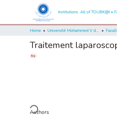
Institutions
All of TOUBK@l
F
Home
Université Mohammed V de Rabat
Traitement laparoscop
fre
Loading...
Authors