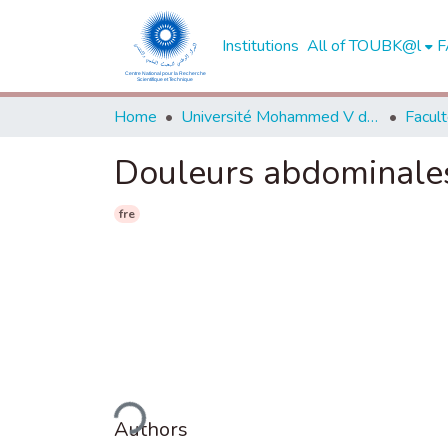
Institutions
All of TOUBK@l
F
Home
Université Mohammed V de Rabat
Douleurs abdominales
fre
Loading...
Authors