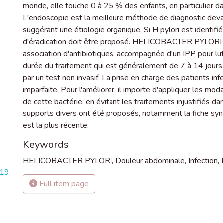
monde, elle touche 0 à 25 % des enfants, en particulier 
L'endoscopie est la meilleure méthode de diagnostic devan
suggérant une étiologie organique, Si H pylori est identifi
d'éradication doit être proposé. HELICOBACTER PYLORI est
association d'antibiotiques, accompagnée d'un IPP pour lutt
durée du traitement qui est généralement de 7 à 14 jours. L
par un test non invasif. La prise en charge des patients in
imparfaite. Pour l'améliorer, il importe d'appliquer les moda
de cette bactérie, en évitant les traitements injustifiés d
supports divers ont été proposés, notamment la fiche s
est la plus récente.
Keywords
HELICOBACTER PYLORI
,
Douleur abdominale
,
Infection
,
819
Full item page