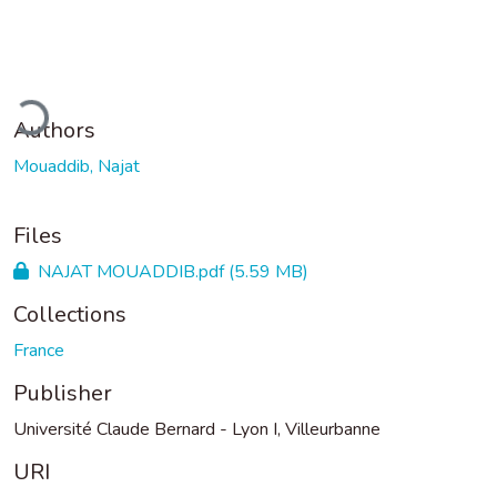
ading...
Authors
Mouaddib, Najat
Files
NAJAT MOUADDIB.pdf
(5.59 MB)
Collections
France
Publisher
Université Claude Bernard - Lyon I, Villeurbanne
URI