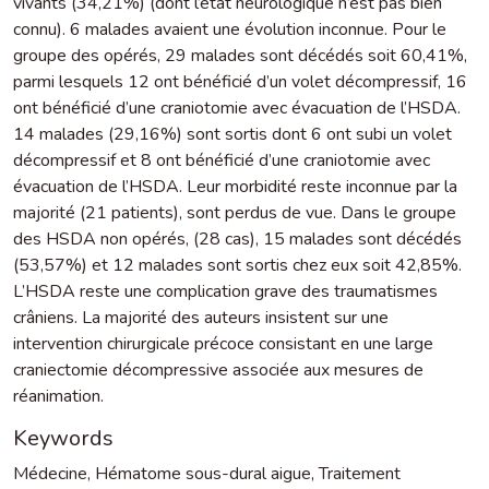
vivants (34,21%) (dont l’état neurologique n’est pas bien
connu). 6 malades avaient une évolution inconnue. Pour le
groupe des opérés, 29 malades sont décédés soit 60,41%,
parmi lesquels 12 ont bénéficié d’un volet décompressif, 16
ont bénéficié d’une craniotomie avec évacuation de l’HSDA.
14 malades (29,16%) sont sortis dont 6 ont subi un volet
décompressif et 8 ont bénéficié d’une craniotomie avec
évacuation de l’HSDA. Leur morbidité reste inconnue par la
majorité (21 patients), sont perdus de vue. Dans le groupe
des HSDA non opérés, (28 cas), 15 malades sont décédés
(53,57%) et 12 malades sont sortis chez eux soit 42,85%.
L’HSDA reste une complication grave des traumatismes
crâniens. La majorité des auteurs insistent sur une
intervention chirurgicale précoce consistant en une large
craniectomie décompressive associée aux mesures de
réanimation.
Keywords
Médecine
,
Hématome sous-dural aigue
,
Traitement