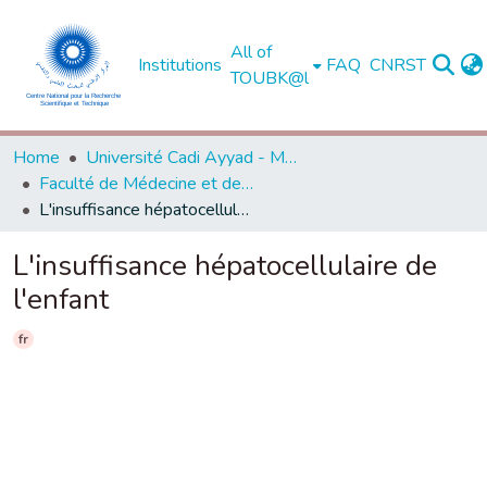
All of
Institutions
FAQ
CNRST
TOUBK@l
Home
Université Cadi Ayyad - Marrakech
Faculté de Médecine et de Pharmacie - Marrakech
L'insuffisance hépatocellulaire de l'enfant
L'insuffisance hépatocellulaire de
l'enfant
fr