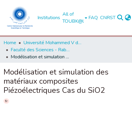
All of
Institutions
FAQ
CNRST
TOUBK@l
Home
Université Mohammed V de Rabat
Faculté des Sciences - Rabat
Modélisation et simulation des matériaux composites Piézoélectriques Cas du SiO2
Modélisation et simulation des
matériaux composites
Piézoélectriques Cas du SiO2
fr