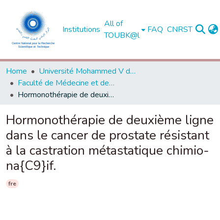
All of
Institutions
FAQ
CNRST
TOUBK@l
Home
Université Mohammed V de Rabat
Faculté de Médecine et de Pharmacie - Rabat
Hormonothérapie de deuxième ligne dans le cancer de prostate résistant à la castration métastatique chimio-na{C9}if.
Hormonothérapie de deuxième ligne
dans le cancer de prostate résistant
à la castration métastatique chimio-
na{C9}if.
fre