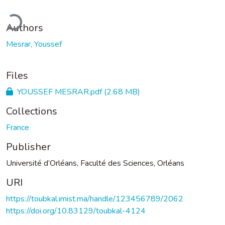
ding...
Authors
Mesrar, Youssef
Files
YOUSSEF MESRAR.pdf
(2.68 MB)
Collections
France
Publisher
Université d’Orléans, Faculté des Sciences, Orléans
URI
https://toubkal.imist.ma/handle/123456789/2062
https://doi.org/10.83129/toubkal-4124