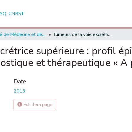
AQ
CNRST
Faculté de Médecine et de Pharmacie - Marrakech
Tumeurs de la voie excrétrice supérieure : profil épidémiologique, caractéristiques diagnostique et thérapeutique « A propos de 15 cas »
rétrice supérieure : profil é
nostique et thérapeutique « A
Date
2013
Full item page