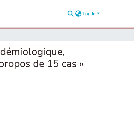
Log In
pidémiologique,
 propos de 15 cas »