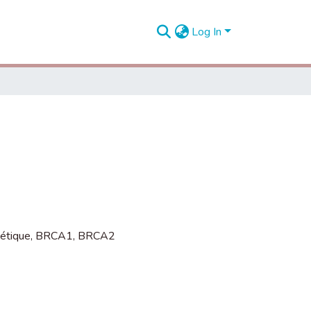
Log In
nétique
,
BRCA1
,
BRCA2