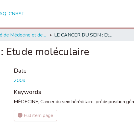
AQ
CNRST
Faculté de Médecine et de Pharmacie - Marrakech
LE CANCER DU SEIN : Etude moléculaire
 Etude moléculaire
Date
2009
Keywords
MÉDECINE
,
Cancer du sein héréditaire
,
prédisposition gé
Full item page