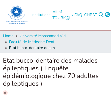
All of
Institutions
FAQ
CNRST
TOUBK@l
Home
Université Mohammed V de Rabat
Faculté de Médecine Dentaire - Rabat
Etat bucco-dentaire des malades épileptiques ( Enquête épidémiologique chez 70 adultes épileptiques )
Etat bucco-dentaire des malades
épileptiques ( Enquête
épidémiologique chez 70 adultes
épileptiques )
fr