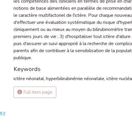
les compétences des cliniciens en termes de prise en charge
notions de base alimentées en parallèle de recommandation
le caractère multifactoriel de l'ictère. Pour chaque nouve
d'effectuer une évaluation systématique du risque d'hyperbili
cliniquement ou au mieux au moyen du bilirubinomètre tr
premiers jours de vie ; 3) d'hospitaliser tout ictère d'allu
puis d'assurer un suivi approprié à la recherche de complica
parents afin de contribuer à la sensibilisation de la populati
publique.
Keywords
ictère néonatal
,
hyperbilirubinémie néonatale
,
ictère nucléa
Full item page
992