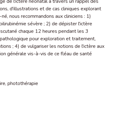
 de l'ictère néonatal à travers un rappel des
s, d'illustrations et de cas cliniques explorant
au-né, nous recommandons aux cliniciens : 1)
rubinémie sévère ; 2) de dépister l'ictère
anscutané chaque 12 heures pendant les 3
re pathologique pour exploration et traitement,
tions ; 4) de vulgariser les notions de l'ictère aux
on générale vis-à-vis de ce fléau de santé
ire
,
photothérapie