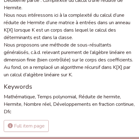
Deuxième partie : Complexité du calcul d’une réduite de
Hermite.
Nous nous intéressons ici à la complexité du calcul d’une
réduite de Hermite d’une matrice à entrées dans un anneau
K[X] lorsque K est un corps dans lequel le calcul des
déterminants est dans la classe.
Nous proposons une méthode de sous-résultants
généralisés, c.à.d. relevant purement de l’algèbre linéaire en
dimension finie (bien contrôlée) sur le corps des coefficients.
Au fond, on a remplacé un algorithme récursif dans K[X] par
un calcul d’algèbre linéaire sur K.
Keywords
Mathématique
,
Temps polynomial
,
Réduite de hermite
,
Hermite
,
Nombre réel
,
Développements en fraction continue
,
Dfc
Full item page