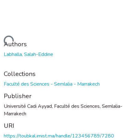
ading...
Authors
Labhalla, Salah-Eddine
Collections
Faculté des Sciences - Semlalia - Marrakech
Publisher
Université Cadi Ayyad, Faculté des Sciences, Semlalia-
Marrakech
URI
https://toubkal.imist.ma/handle/123456789/7280