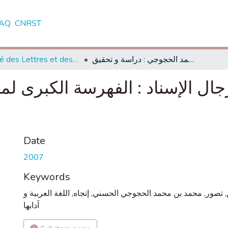
AQ
CNRST
Faculté des Lettres et des Sciences Humaines - Tétouan
نيل المراد في معرفة رجال الإسناد : الفهرسة الكبرى لمحمد الحجوجي : دراسة و تحقيق
جال الإسناد : الفهرسة الكبرى ل
Date
2007
Keywords
اللغة العربية و
,
إتجاه
,
محمد بن محمد الحجوجي الحسني
,
تصور
,
آدابها