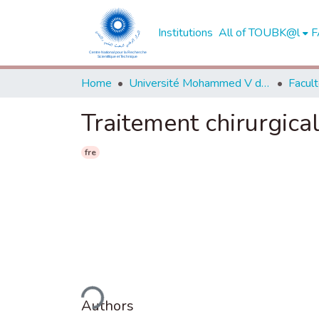
Institutions
All of TOUBK@l
F
Home
Université Mohammed V de Rabat
Traitement chirurgical
fre
Loading...
Authors