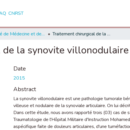
AQ
CNRST
Faculté de Médecine et de Pharmacie - Rabat
Traitement chirurgical de la synovite villonodulaire articulaire.
 de la synovite villonodulaire 
Date
2015
Abstract
La synovite villonodulaire est une pathologie tumorale bén
villeuse et nodulaire de la synoviale articulaire. On lui déc
Dans cette étude, nous avons rapporté trois (03) cas de sy
Traumatologie de l'Hôpital Militaire d'Instruction Mohame
aspécifique faite de douleurs articulaires, d'une tuméfacti