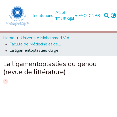
All of
Institutions
FAQ
CNRST
TOUBK@l
Home
Université Mohammed V de Rabat
Faculté de Médecine et de Pharmacie - Rabat
La ligamentoplasties du genou (revue de littérature)
La ligamentoplasties du genou
(revue de littérature)
fr