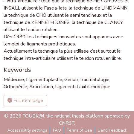
- intra-articulaire : telle que la technique de HEY GROVES et
INSALL utilisant le Fascia-lata, la technique de LINDMANN,
la technique de CHO utilisant le semi tendineux et la
technique de KENNETH JONES, la technique de CLANCY
utilisant le tendon rotulien.
Dès 1980, les techniques innovantes sont apparues avec
l’emploi de ligaments prothétiques.
Actuellement la technique la plus utilisée c’est surtout la
technique intra-articulaire utilisant le tendon rotulien libre.
Keywords
Médecine
,
Ligamentoplastie
,
Genou
,
Traumatologie
,
Orthopédie
,
Articulation
,
Ligament
,
Laxité chronique
Full item page
© 2026 TOUBK@l, the national thesis platform operated by
CNRST.
Accessibility settings
FAQ
Terms of Use
Send Feedback