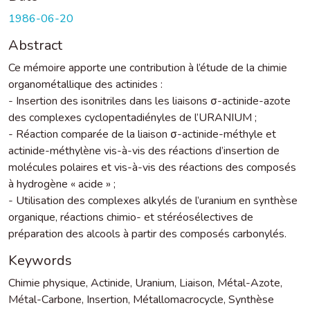
1986-06-20
Abstract
Ce mémoire apporte une contribution à l’étude de la chimie
organométallique des actinides :
- Insertion des isonitriles dans les liaisons σ-actinide-azote
des complexes cyclopentadiényles de l’URANIUM ;
- Réaction comparée de la liaison σ-actinide-méthyle et
actinide-méthylène vis-à-vis des réactions d’insertion de
molécules polaires et vis-à-vis des réactions des composés
à hydrogène « acide » ;
- Utilisation des complexes alkylés de l’uranium en synthèse
organique, réactions chimio- et stéréosélectives de
préparation des alcools à partir des composés carbonylés.
Keywords
Chimie physique
,
Actinide
,
Uranium
,
Liaison
,
Métal-Azote
,
Métal-Carbone
,
Insertion
,
Métallomacrocycle
,
Synthèse