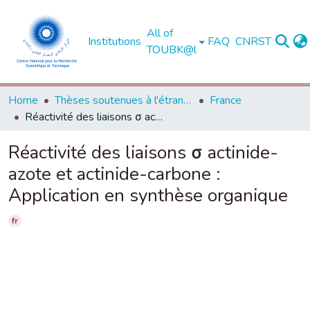
All of
Institutions
FAQ
CNRST
TOUBK@l
Home
Thèses soutenues à l'étranger
France
Réactivité des liaisons σ actinide-azote et actinide-carbone : Application en synthèse organique
Réactivité des liaisons σ actinide-
azote et actinide-carbone :
Application en synthèse organique
fr