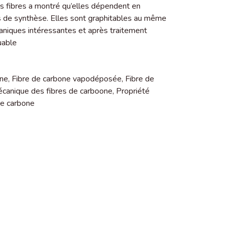
es fibres a montré qu’elles dépendent en
s de synthèse. Elles sont graphitables au même
caniques intéressantes et après traitement
uable
one
,
Fibre de carbone vapodéposée
,
Fibre de
écanique des fibres de carboone
,
Propriété
de carbone