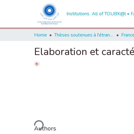
Institutions
All of TOUBK@l
F
Home
Thèses soutenues à l'étranger
Franc
Elaboration et caract
fr
Loading...
Authors