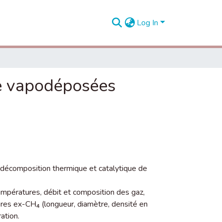
Log In
ne vapodéposées
r décomposition thermique et catalytique de
empératures, débit et composition des gaz,
bres ex-CH₄ (longueur, diamètre, densité en
ation.