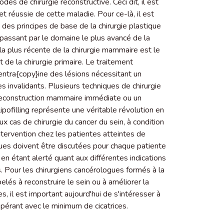
es de chirurgie reconstructive. Ceci dit, il est
et réussie de cette maladie. Pour ce-là, il est
t des principes de base de la chirurgie plastique
 passant par le domaine le plus avancé de la
la plus récente de la chirurgie mammaire est le
e la chirurgie primaire. Le traitement
ntra{copy}ine des lésions nécessitant un
es invalidants. Plusieurs techniques de chirurgie
 reconstruction mammaire immédiate ou un
illing représente une véritable révolution en
x cas de chirurgie du cancer du sein, à condition
intervention chez les patientes atteintes de
es doivent être discutées pour chaque patiente
 étant alerté quant aux différentes indications
 Pour les chirurgiens cancérologues formés à la
és à reconstruire le sein ou à améliorer la
l est important aujourd'hui de s'intéresser à
opérant avec le minimum de cicatrices.