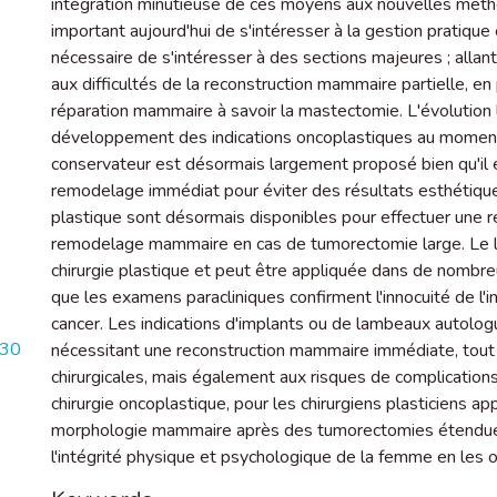
intégration minutieuse de ces moyens aux nouvelles méthod
important aujourd'hui de s'intéresser à la gestion pratique 
nécessaire de s'intéresser à des sections majeures ; allan
aux difficultés de la reconstruction mammaire partielle, en
réparation mammaire à savoir la mastectomie. L'évolution 
développement des indications oncoplastiques au moment d
conservateur est désormais largement proposé bien qu'il e
remodelage immédiat pour éviter des résultats esthétiqu
plastique sont désormais disponibles pour effectuer une
remodelage mammaire en cas de tumorectomie large. Le lipof
chirurgie plastique et peut être appliquée dans de nombreu
que les examens paracliniques confirment l'innocuité de l'
cancer. Les indications d'implants ou de lambeaux autologu
030
nécessitant une reconstruction mammaire immédiate, tout en
chirurgicales, mais également aux risques de complications.
chirurgie oncoplastique, pour les chirurgiens plasticiens appel
morphologie mammaire après des tumorectomies étendues, i
l'intégrité physique et psychologique de la femme en les 