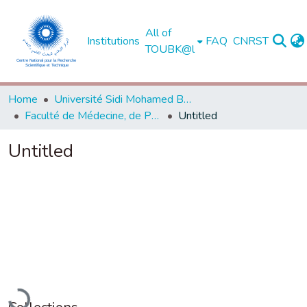
All of
Institutions
FAQ
CNRST
TOUBK@l
Home
Université Sidi Mohamed Ben Abdellah de Fès
Faculté de Médecine, de Pharmacie et de Médecine Dentaire - Fès
Untitled
Untitled
Loading...