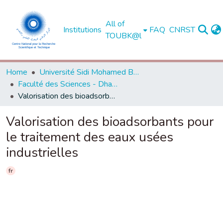
All of
Institutions
FAQ
CNRST
TOUBK@l
Home
Université Sidi Mohamed Ben Abdellah de Fès
Faculté des Sciences - Dhar El Mahraz - Fès
Valorisation des bioadsorbants pour le traitement des eaux usées industrielles
Valorisation des bioadsorbants pour
le traitement des eaux usées
industrielles
fr