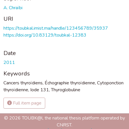
A. Chraïbi
URI
https://toubkal.imist.ma/handle/123456789/35937
https://doi.org/10.83129/toubkal-12383
Date
2011
Keywords
Cancers thyroïdiens
,
Échographie thyroïdienne
,
Cytoponction
thyroïdienne
,
Iode 131
,
Thyroglobuline
Full item page
© 2026 TOUBK@l, the national thesis platform operated by
CNRST.