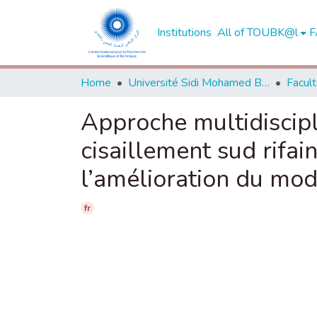
Institutions
All of TOUBK@l
F
Home
Université Sidi Mohamed Ben Abdellah de Fès
Approche multidiscipl
cisaillement sud rifai
l’amélioration du mo
fr