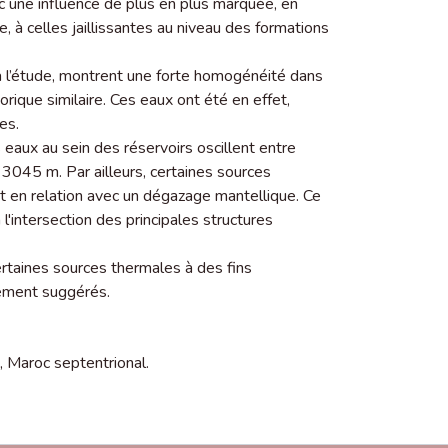
c une influence de plus en plus marquée, en
, à celles jaillissantes au niveau des formations
à l’étude, montrent une forte homogénéité dans
orique similaire. Ces eaux ont été en effet,
es.
aux au sein des réservoirs oscillent entre
045 m. Par ailleurs, certaines sources
 en relation avec un dégazage mantellique. Ce
l'intersection des principales structures
certaines sources thermales à des fins
ement suggérés.
,
Maroc septentrional.