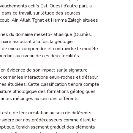
vauchements actifs Est-Ouest d’autre part, a
, dans ce travail, sur l’étude des sources
coub, Ain Allah, Tghat et Hamma Zalagh situées
aines du domaine meseto- atlasique (Oulmès,
naire associant à la fois la géologie,
ra de mieux comprendre et contraindre le modèle
rdant au niveau de ces deux localités
en évidence de son impact sur la signature
erner les interactions eaux-roches et d’établir
nes étudiées. Cette classification tiendra compte
 nature lithologique des formations géologiques
par les mélanges au sein des différents
ste de leur circulation au sein de différents
 considéré par nos prédécesseurs comme étant le
optique, l’enrichissement graduel des éléments