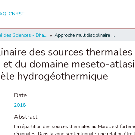
AQ
CNRST
Faculté des Sciences - Dhar El Mahraz - Fès
Approche multidisciplinaire des sources thermales du front de cisaillement sud rifain et du domaine meseto-atlasique : contribution à l’amélioration du modèle hydrogéothermique
inaire des sources thermales 
n et du domaine meseto-atlasi
dèle hydrogéothermique
Date
2018
Abstract
La répartition des sources thermales au Maroc est forteme
régionales. Dans la zone septentrionale, une relation étroi