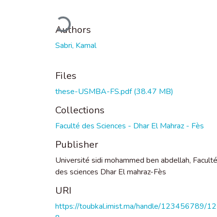
Loading...
Authors
Sabri, Kamal
Files
these-USMBA-FS.pdf
(38.47 MB)
Collections
Faculté des Sciences - Dhar El Mahraz - Fès
Publisher
Université sidi mohammed ben abdellah, Facult
des sciences Dhar El mahraz-Fès
URI
https://toubkal.imist.ma/handle/123456789/1