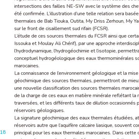
intersections des failles NE-SW avec le système des che
été confirmée. L’illustration d’une telle relation sera basée
thermales de Bab Tiouka, Outita, My Driss Zerhoun, My Ya
sur le front de cisaillement sud rifain (FCSR).
L’étude de ces sources thermales du FCSR ainsi que cert
Issouka et Moulay Ali Chérif), par une approche interdiscipli
l’hydrodynamique, l’hydrogéochimie et l’isotopie, permett
conceptuel hydrogéologique des eaux thermominérales sou
marocaines.
La connaissance de l’environnement géologique et la mise 
géochimique des sources thermales, permettront de mieux c
une nouvelle classification des sources thermales marocai
de la charge de ces eaux en matière minérale reflétant la
é
traversées, et les différents taux de dilution occasionnés 
réservoirs géologiques.
La signature géochimique des eaux thermales étudiées, atte
réservoirs autre que l’aquifère calcaire liasique, souvent
218
principal pour les eaux thermales marocaines. Dans cette 