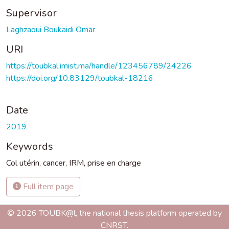
Supervisor
Laghzaoui Boukaidi Omar
URI
https://toubkal.imist.ma/handle/123456789/24226
https://doi.org/10.83129/toubkal-18216
Date
2019
Keywords
Col utérin
,
cancer
,
IRM
,
prise en charge
Full item page
© 2026 TOUBK@l, the national thesis platform operated by
CNRST.