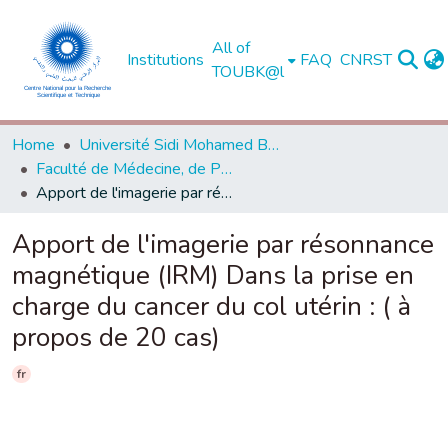
All of
Institutions
FAQ
CNRST
TOUBK@l
Home
Université Sidi Mohamed Ben Abdellah de Fès
Faculté de Médecine, de Pharmacie et de Médecine Dentaire - Fès
Apport de l'imagerie par résonnance magnétique (IRM) Dans la prise en charge du cancer du col utérin : ( à propos de 20 cas)
Apport de l'imagerie par résonnance
magnétique (IRM) Dans la prise en
charge du cancer du col utérin : ( à
propos de 20 cas)
fr